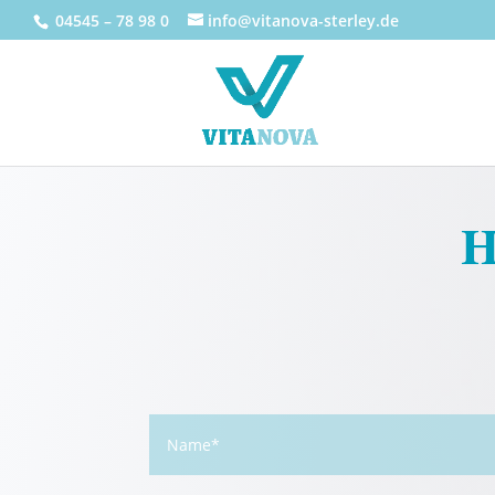
04545 – 78 98 0
info@vitanova-sterley.de
H