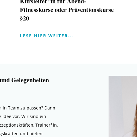
Kursleiter*in für Abend-
Fitnesskurse oder Präventionskurse
§20
LESE HIER WEITER...
 und Gelegenheiten
len in Team zu passen? Dann
e Idee vor. Wir sind ein
eptionskräften, Trainer*in,
gskräften und bieten