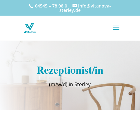
04545 – 78 98 0
info@vitanova-
sterley.de
Rezeptionist/in
(m/w/d) in Sterley