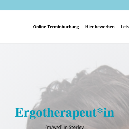
Online-Terminbuchung
Hier bewerben
Lei
Ergotherapeut*in
(m/w/d) in Sterley