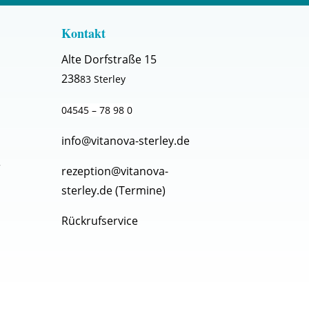
Kontakt
Alte Dorfstraße 15
238
83 Sterley
04545 – 78 98 0
info@vitanova-sterley.de
r
rezeption@vitanova-
sterley.de
(Termine)
Rückrufservice